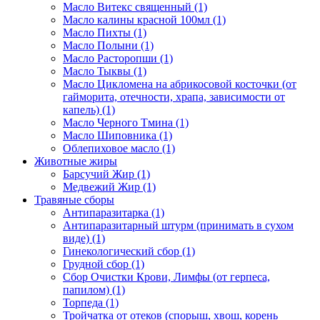
Масло Витекс священный (1)
Масло калины красной 100мл (1)
Масло Пихты (1)
Масло Полыни (1)
Масло Расторопши (1)
Масло Тыквы (1)
Масло Цикломена на абрикосовой косточки (от
гайморита, отечности, храпа, зависимости от
капель) (1)
Масло Черного Тмина (1)
Масло Шиповника (1)
Облепиховое масло (1)
Животные жиры
Барсучий Жир (1)
Медвежий Жир (1)
Травяные сборы
Антипаразитарка (1)
Антипаразитарный штурм (принимать в сухом
виде) (1)
Гинекологический сбор (1)
Грудной сбор (1)
Сбор Очистки Крови, Лимфы (от герпеса,
папилом) (1)
Торпеда (1)
Тройчатка от отеков (спорыш, хвош, корень