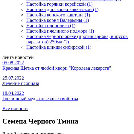
Настойка горянки корейской (1)
Настойка диоскореи кавказской (1)
Настойка конского каштана (1)
Настойка корня Валерьяны (1)
Настойка прополиса (1)
Настойка пчелиного подмора (1)
Настойка черного орехе (против грибка, вирусов
паразитов) 250мл (1)
Настойка шикши сибирской (1)
лента новостей
05.08.2022
Красная Щетка от любой хвори "Королева лекарств"
25.07.2022
Лечение псориаза
18.04.2022
Гречишный мед - полезные свойства
Все новости
Семена Черного Тмина
В этой категории нет товаров.