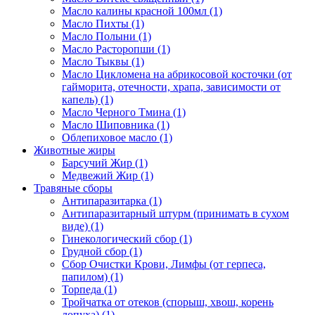
Масло калины красной 100мл (1)
Масло Пихты (1)
Масло Полыни (1)
Масло Расторопши (1)
Масло Тыквы (1)
Масло Цикломена на абрикосовой косточки (от
гайморита, отечности, храпа, зависимости от
капель) (1)
Масло Черного Тмина (1)
Масло Шиповника (1)
Облепиховое масло (1)
Животные жиры
Барсучий Жир (1)
Медвежий Жир (1)
Травяные сборы
Антипаразитарка (1)
Антипаразитарный штурм (принимать в сухом
виде) (1)
Гинекологический сбор (1)
Грудной сбор (1)
Сбор Очистки Крови, Лимфы (от герпеса,
папилом) (1)
Торпеда (1)
Тройчатка от отеков (спорыш, хвош, корень
лопуха) (1)