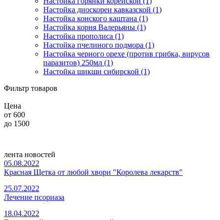
Настойка горянки корейской (1)
Настойка диоскореи кавказской (1)
Настойка конского каштана (1)
Настойка корня Валерьяны (1)
Настойка прополиса (1)
Настойка пчелиного подмора (1)
Настойка черного орехе (против грибка, вирусов
паразитов) 250мл (1)
Настойка шикши сибирской (1)
Фильтр товаров
Цена
от
600
до
1500
лента новостей
05.08.2022
Красная Щетка от любой хвори "Королева лекарств"
25.07.2022
Лечение псориаза
18.04.2022