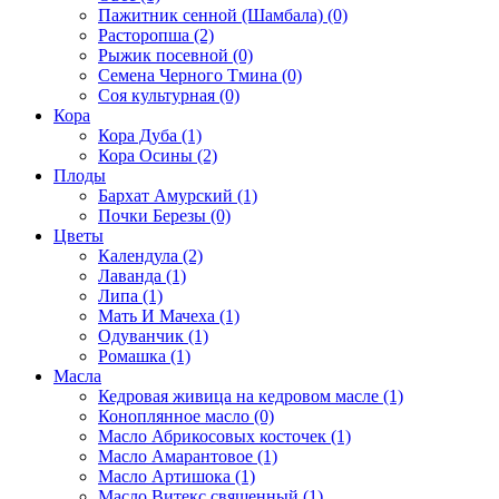
Пажитник сенной (Шамбала) (0)
Расторопша (2)
Рыжик посевной (0)
Семена Черного Тмина (0)
Соя культурная (0)
Кора
Кора Дуба (1)
Кора Осины (2)
Плоды
Бархат Амурский (1)
Почки Березы (0)
Цветы
Календула (2)
Лаванда (1)
Липа (1)
Мать И Мачеха (1)
Одуванчик (1)
Ромашка (1)
Масла
Кедровая живица на кедровом масле (1)
Коноплянное масло (0)
Масло Абрикосовых косточек (1)
Масло Амарантовое (1)
Масло Артишока (1)
Масло Витекс священный (1)