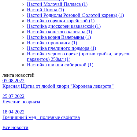
Настой Молочай Палласа (1)
Настой Пиона (1)
Настой Родиолы Розовой (Золотой корень) (1)
Настойка горянки корейской (1)
Настойка диоскореи кавказской (1)
Настойка конского каштана (1)
Настойка корня Валерьяны (1)
Настойка прополиса (1)
Настойка пчелиного подмора (1)
Настойка черного орехе (против грибка, вирусов
паразитов) 250мл (1)
Настойка шикши сибирской (1)
лента новостей
05.08.2022
Красная Щетка от любой хвори "Королева лекарств"
25.07.2022
Лечение псориаза
18.04.2022
Гречишный мед - полезные свойства
Все новости