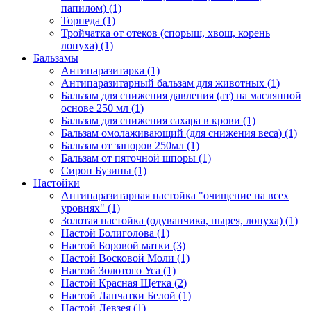
папилом) (1)
Торпеда (1)
Тройчатка от отеков (спорыш, хвош, корень
лопуха) (1)
Бальзамы
Антипаразитарка (1)
Антипаразитарный бальзам для животных (1)
Бальзам для снижения давления (ат) на маслянной
основе 250 мл (1)
Бальзам для снижения сахара в крови (1)
Бальзам омолаживающий (для снижения веса) (1)
Бальзам от запоров 250мл (1)
Бальзам от пяточной шпоры (1)
Сироп Бузины (1)
Настойки
Антипаразитарная настойка "очищение на всех
уровнях" (1)
Золотая настойка (одуванчика, пырея, лопуха) (1)
Настой Болиголова (1)
Настой Боровой матки (3)
Настой Восковой Моли (1)
Настой Золотого Уса (1)
Настой Красная Щетка (2)
Настой Лапчатки Белой (1)
Настой Левзея (1)