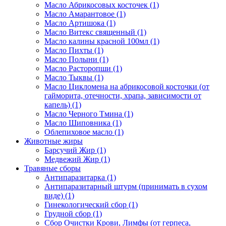
Масло Абрикосовых косточек (1)
Масло Амарантовое (1)
Масло Артишока (1)
Масло Витекс священный (1)
Масло калины красной 100мл (1)
Масло Пихты (1)
Масло Полыни (1)
Масло Расторопши (1)
Масло Тыквы (1)
Масло Цикломена на абрикосовой косточки (от
гайморита, отечности, храпа, зависимости от
капель) (1)
Масло Черного Тмина (1)
Масло Шиповника (1)
Облепиховое масло (1)
Животные жиры
Барсучий Жир (1)
Медвежий Жир (1)
Травяные сборы
Антипаразитарка (1)
Антипаразитарный штурм (принимать в сухом
виде) (1)
Гинекологический сбор (1)
Грудной сбор (1)
Сбор Очистки Крови, Лимфы (от герпеса,